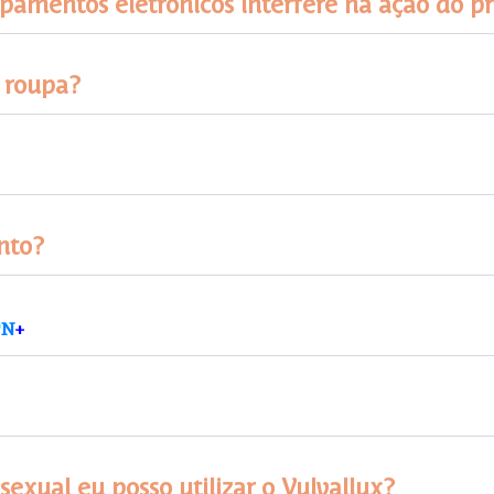
pamentos eletrônicos interfere na ação do p
a roupa?
nto?
P
N
+
exual eu posso utilizar o Vulvallux?