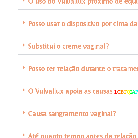
O uso do Vulvallux próximo de equi
Posso usar o dispositivo por cima d
Substitui o creme vaginal?
Posso ter relação durante o tratame
O Vulvallux apoia as causas
L
G
B
T
Q
I
A
Causa sangramento vaginal?
Até quanto tempo antes da relação s